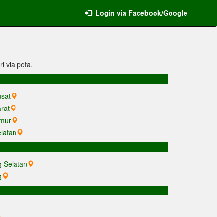
Login via Facebook/Google
ri via peta.
usat
arat
imur
elatan
g Selatan
g