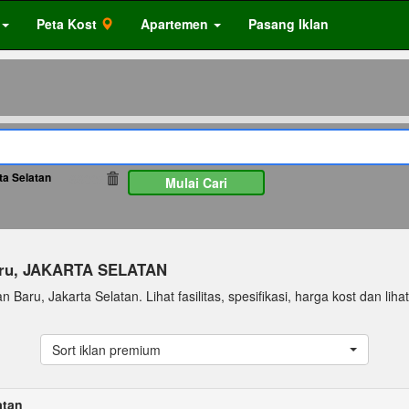
Peta Kost
Apartemen
Pasang Iklan
ta Selatan
66009
Mulai Cari
Baru, JAKARTA SELATAN
Baru, Jakarta Selatan. Lihat fasilitas, spesifikasi, harga kost dan lihat 
Sort iklan premium
atan