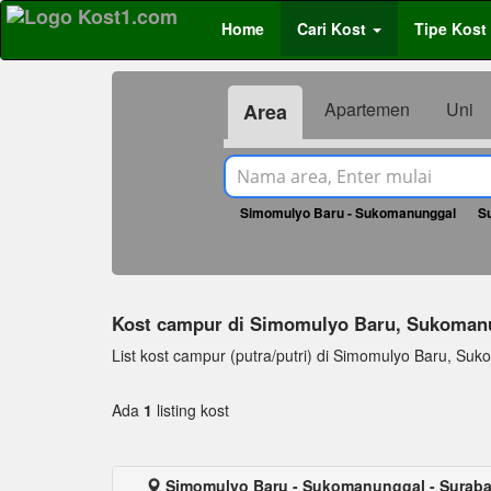
Home
Cari Kost
Tipe Kost
Apartemen
Uni
Area
Simomulyo Baru - Sukomanunggal
S
Kost campur di Simomulyo Baru, Sukoma
List kost campur (putra/putri) di Simomulyo Baru, Sukom
Ada
1
listing kost
Simomulyo Baru - Sukomanunggal - Surab