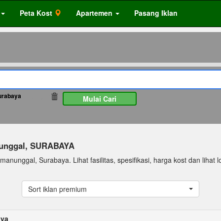
Peta Kost
Apartemen
Pasang Iklan
urabaya
24358
Mulai Cari
nunggal, SURABAYA
anunggal, Surabaya. Lihat fasilitas, spesifikasi, harga kost dan lihat lo
Sort iklan premium
aya