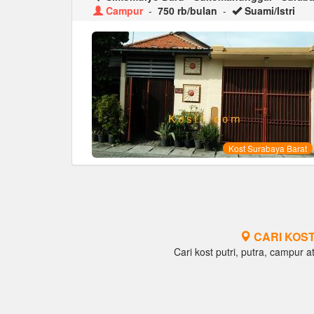
Campur
-
750 rb/bulan
-
Suami/Istri
Kost Surabaya Barat
CARI KOST
Cari kost putri, putra, campur at