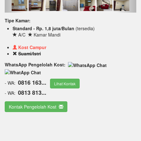
Tipe Kamar:
Standard - Rp. 1,8 juta/Bulan
(tersedia)
A/C
Kamar Mandi
Kost Campur
Suami/Istri
WhatsApp Pengelolah Kost:
0816 163...
- WA:
Lihat Kontak
0813 813...
- WA:
Kontak Pengelolah Kost