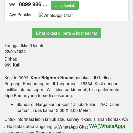
0899 986 ...
WA:
Lihat Kontak
Ayo Booking ...
Lihat lokasi di peta & kost sekitar
Tanggal Iklan/Update:
22/01/2024
Dilihat:
959 Kali
Kost Id 3996,
Kost Brighton House
berlokasi di Gading
Serpong, Pengedangan, di Tangerang - 15334. Kost dengan
fasilitas utama seperti Wifi, bisa parkir mobil, bisa parkir motor.
Tipe Kamar yang tersedia sekarang:
Standard: Harga kamar kost 1,5 juta/Bulan
- A/C Dalam
Kamar
- Luas kamar 3,00 X 3,00 Meter.
Untuk informasi lebih lanjuk atau survey lokasi, silahan kontak WA
WA(WhatsApp
/ Hp diatas atau langsung
)
via nomor Hand Phone di kost ini.