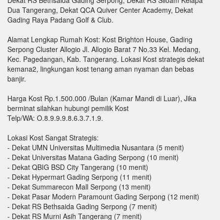
Dekat RS Bethsaida Gading Serpong, Dekat RS Siloam Kelapa
Dua Tangerang, Dekat QCA Quiver Center Academy, Dekat
Gading Raya Padang Golf & Club.
Alamat Lengkap Rumah Kost: Kost Brighton House, Gading
Serpong Cluster Allogio Jl. Allogio Barat 7 No.33 Kel. Medang,
Kec. Pagedangan, Kab. Tangerang. Lokasi Kost strategis dekat
kemana2, lingkungan kost tenang aman nyaman dan bebas
banjir.
Harga Kost Rp.1.500.000 /Bulan (Kamar Mandi di Luar), Jika
berminat silahkan hubungi pemilik Kost
Telp/WA: O.8.9.9.9.8.6.3.7.1.9.
Lokasi Kost Sangat Strategis:
- Dekat UMN Universitas Multimedia Nusantara (5 menit)
- Dekat Universitas Matana Gading Serpong (10 menit)
- Dekat QBIG BSD City Tangerang (10 menit)
- Dekat Hypermart Gading Serpong (11 menit)
- Dekat Summarecon Mall Serpong (13 menit)
- Dekat Pasar Modern Paramount Gading Serpong (12 menit)
- Dekat RS Bethsaida Gading Serpong (7 menit)
- Dekat RS Murni Asih Tangerang (7 menit)