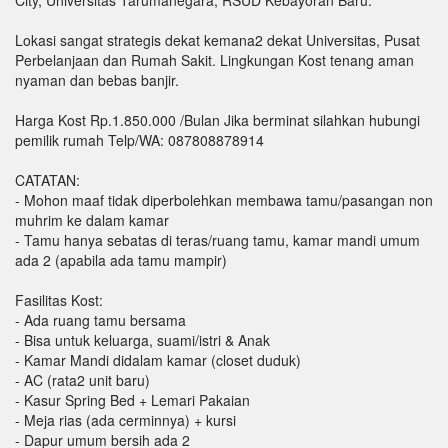
City, Universitas Tarumanegara, RSUD Kebayoran Baru.
Lokasi sangat strategis dekat kemana2 dekat Universitas, Pusat
Perbelanjaan dan Rumah Sakit. Lingkungan Kost tenang aman
nyaman dan bebas banjir.
Harga Kost Rp.1.850.000 /Bulan Jika berminat silahkan hubungi
pemilik rumah Telp/WA: 087808878914
CATATAN:
- Mohon maaf tidak diperbolehkan membawa tamu/pasangan non
muhrim ke dalam kamar
- Tamu hanya sebatas di teras/ruang tamu, kamar mandi umum
ada 2 (apabila ada tamu mampir)
Fasilitas Kost:
- Ada ruang tamu bersama
- Bisa untuk keluarga, suami/istri & Anak
- Kamar Mandi didalam kamar (closet duduk)
- AC (rata2 unit baru)
- Kasur Spring Bed + Lemari Pakaian
- Meja rias (ada cerminnya) + kursi
- Dapur umum bersih ada 2