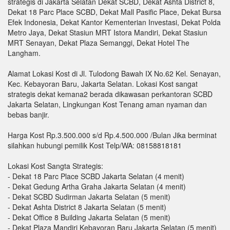
strategis di Jakarta Selatan Dekat SCBD, Dekat Ashta District 8,
Dekat 18 Parc Place SCBD, Dekat Mall Pasific Place, Dekat Bursa
Efek Indonesia, Dekat Kantor Kementerian Investasi, Dekat Polda
Metro Jaya, Dekat Stasiun MRT Istora Mandiri, Dekat Stasiun
MRT Senayan, Dekat Plaza Semanggi, Dekat Hotel The
Langham.
Alamat Lokasi Kost di Jl. Tulodong Bawah IX No.62 Kel. Senayan,
Kec. Kebayoran Baru, Jakarta Selatan. Lokasi Kost sangat
strategis dekat kemana2 berada dikawasan perkantoran SCBD
Jakarta Selatan, Lingkungan Kost Tenang aman nyaman dan
bebas banjir.
Harga Kost Rp.3.500.000 s/d Rp.4.500.000 /Bulan Jika berminat
silahkan hubungi pemilik Kost Telp/WA: 08158818181
Lokasi Kost Sangta Strategis:
- Dekat 18 Parc Place SCBD Jakarta Selatan (4 menit)
- Dekat Gedung Artha Graha Jakarta Selatan (4 menit)
- Dekat SCBD Sudirman Jakarta Selatan (5 menit)
- Dekat Ashta District 8 Jakarta Selatan (5 menit)
- Dekat Office 8 Building Jakarta Selatan (5 menit)
- Dekat Plaza Mandiri Kebayoran Baru Jakarta Selatan (5 menit)