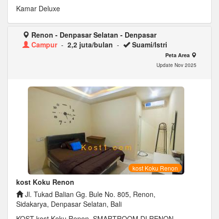
Kamar Deluxe
Renon - Denpasar Selatan - Denpasar
Campur
-
2,2 juta/bulan
-
Suami/Istri
Peta Area
Update Nov 2025
kost Koku Renon
kost Koku Renon
Jl. Tukad Balian Gg. Bule No. 805, Renon,
Sidakarya, Denpasar Selatan, Bali
KOST kost Koku Renon, SMARTROOM DI RENON