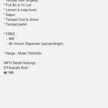
* Tempat tidur lengkap
* Full AC & Tv Lcd
* Lemari & meja-kursi
* Dapur
* Tempat Cuci & Jemur
* Tempat parkir
* FREE :
- Wifi
- Air minum Dispenser (panas/dingin)
* Harga : Mulai 750rb/bln
INFO Detail Hubungi :
D'Fararafa Kost *
☎️| WA.