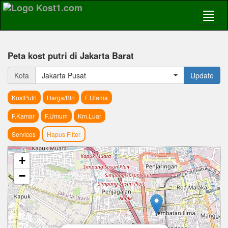
Peta kost putri di Jakarta Barat
Kota
Jakarta Pusat
Update
KostPutri
Harga/Bln
F.Utama
F.Kamar
F.Umum
Km.Luar
Services
Hapus Filter
+
−