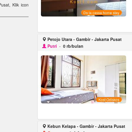
Pusat, Klik icon
Ds la cassa home stay
Petojo Utara - Gambir - Jakarta Pusat
Putri
-
0 rb/bulan
Kost Odiskos
Kebun Kelapa - Gambir - Jakarta Pusat