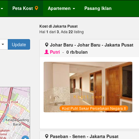
Peta Kost
Apartemen
Pasang Iklan
Kost di Jakarta Pusat
Hal
1
dari
3
, Ada
22
listing
Update
Johar Baru - Johar Baru - Jakarta Pusat
Putri
-
0 rb/bulan
Kost Putri Sekar Percetakan Negara II
Paseban - Senen - Jakarta Pusat