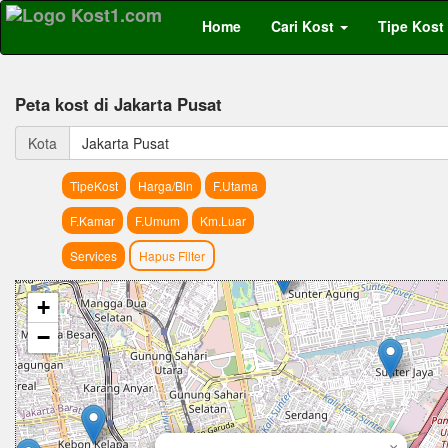
Home
Cari Kost
Tipe Kost
Peta kost di Jakarta Pusat
Kota
Jakarta Pusat
TipeKost
Harga/Bln
F.Utama
F.Kamar
F.Umum
Km.Luar
Services
Hapus Filter
+
−