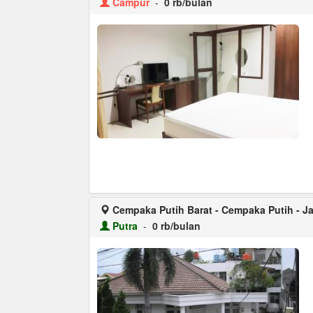
Campur
-
0 rb/bulan
Cempaka Putih Barat - Cempaka Putih - Ja
Putra
-
0 rb/bulan