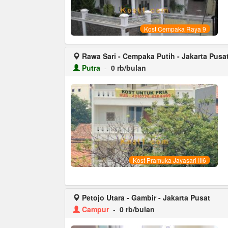
Kost Cempaka Raya 9
Rawa Sari - Cempaka Putih - Jakarta Pusa
Putra
-
0 rb/bulan
Kost Pramuka Jayasari III6
Petojo Utara - Gambir - Jakarta Pusat
Campur
-
0 rb/bulan