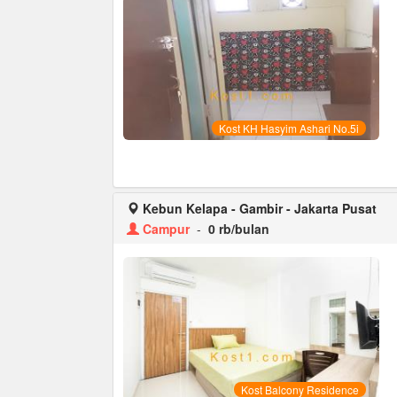
Kost KH Hasyim Ashari No.5i
Kebun Kelapa - Gambir - Jakarta Pusat
Campur
-
0 rb/bulan
Kost Balcony Residence