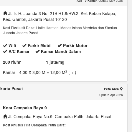
Ada 10 Kamar,
Update May 2026
Jl. Ir. H. Juanda 3 No. 21B RT.8/RW.2, Kel. Kebon Kelapa,
Kec. Gambir, Jakarta Pusat 10120
Kost Eksklusif Dekat Halte Harmoni Monas Istana Merdeka dan Stasiun
Juanda Jakarta Pusat
Wifi
Parkir Mobil
Parkir Motor
A/C Kamar
Kamar Mandi Dalam
200 rb/hr
1 juta/mg
2
Kamar
- 4,00 X 3,00 M = 12,00 M
(+/-)
karta Pusat
Peta Area
Update Apr 2026
Kost Cempaka Raya 9
Jl. Cempaka Raya No.9, Cempaka Putih, Jakarta Pusat
Kost Khusus Pria Cempaka Putih Barat