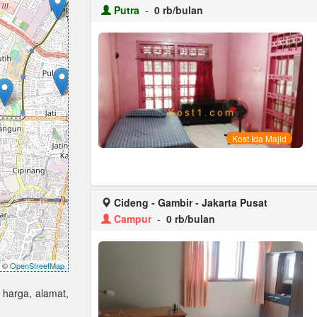
Putra
-
0 rb/bulan
Kost Ida Majid
Cideng - Gambir - Jakarta Pusat
Campur
-
0 rb/bulan
©
OpenStreetMap
g harga, alamat,