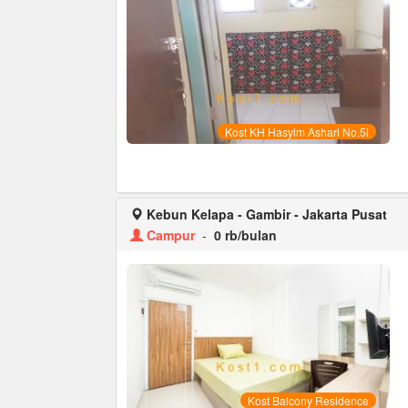
Kost KH Hasyim Ashari No.5i
Kebun Kelapa - Gambir - Jakarta Pusat
Campur
-
0 rb/bulan
Kost Balcony Residence