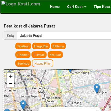
Home
Cari Kost
Tipe Kost
Peta kost di Jakarta Pusat
Kota
Jakarta Pusat
TipeKost
Harga/Bln
F.Utama
F.Kamar
F.Umum
Km.Luar
Services
Hapus Filter
+
−