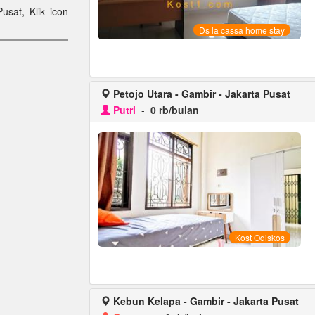
Pusat, Klik icon
Ds la cassa home stay
Petojo Utara - Gambir - Jakarta Pusat
Putri
-
0 rb/bulan
Kost Odiskos
Kebun Kelapa - Gambir - Jakarta Pusat