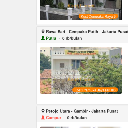
Kost Cempaka Raya 9
Rawa Sari - Cempaka Putih - Jakarta Pusa
Putra
-
0 rb/bulan
Kost Pramuka Jayasari III6
Petojo Utara - Gambir - Jakarta Pusat
Campur
-
0 rb/bulan