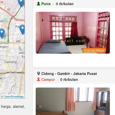
Putra
-
0 rb/bulan
Kost Ida Majid
Cideng - Gambir - Jakarta Pusat
Campur
-
0 rb/bulan
©
OpenStreetMap
g harga, alamat,