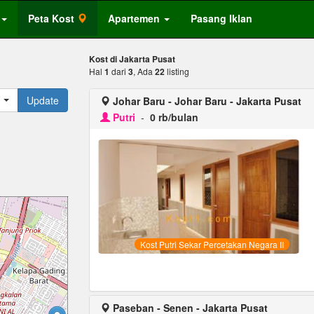
Peta Kost
Apartemen
Pasang Iklan
Kost di Jakarta Pusat
Hal
1
dari
3
, Ada
22
listing
Update
Johar Baru - Johar Baru - Jakarta Pusat
Putri
-
0 rb/bulan
Kost Putri Sekar Percetakan Negara II
Paseban - Senen - Jakarta Pusat