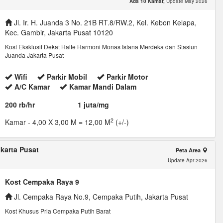
Ada 10 Kamar,
Update May 2026
Jl. Ir. H. Juanda 3 No. 21B RT.8/RW.2, Kel. Kebon Kelapa,
Kec. Gambir, Jakarta Pusat 10120
Kost Eksklusif Dekat Halte Harmoni Monas Istana Merdeka dan Stasiun
Juanda Jakarta Pusat
Wifi
Parkir Mobil
Parkir Motor
A/C Kamar
Kamar Mandi Dalam
200 rb/hr
1 juta/mg
2
Kamar
- 4,00 X 3,00 M = 12,00 M
(+/-)
karta Pusat
Peta Area
Update Apr 2026
Kost Cempaka Raya 9
Jl. Cempaka Raya No.9, Cempaka Putih, Jakarta Pusat
Kost Khusus Pria Cempaka Putih Barat