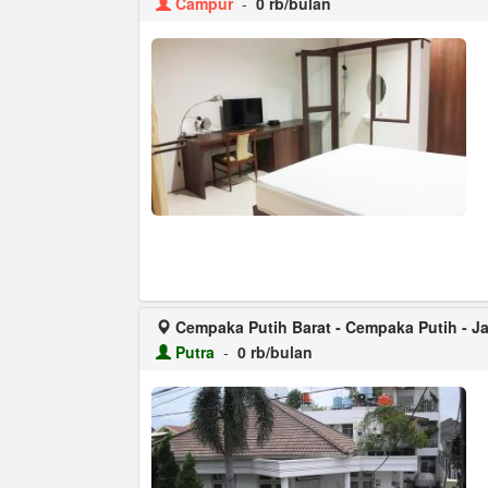
Campur
-
0 rb/bulan
Cempaka Putih Barat - Cempaka Putih - Ja
Putra
-
0 rb/bulan