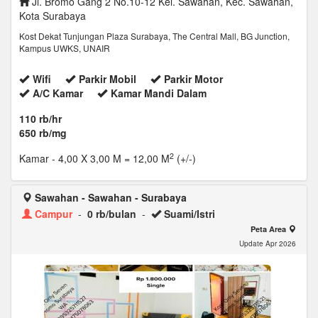
Jl. Bromo Gang 2 No.10-12 Kel. Sawahan, Kec. Sawahan,
Kota Surabaya
Kost Dekat Tunjungan Plaza Surabaya, The Central Mall, BG Junction,
Kampus UWKS, UNAIR
Wifi
Parkir Mobil
Parkir Motor
A/C Kamar
Kamar Mandi Dalam
110 rb/hr
650 rb/mg
2
Kamar
- 4,00 X 3,00 M = 12,00 M
(+/-)
Sawahan - Sawahan - Surabaya
Campur
-
0 rb/bulan
-
Suami/Istri
Peta Area
Update Apr 2026