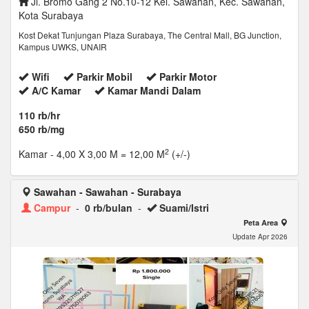
Jl. Bromo Gang 2 No.10-12 Kel. Sawahan, Kec. Sawahan,
Kota Surabaya
Kost Dekat Tunjungan Plaza Surabaya, The Central Mall, BG Junction,
Kampus UWKS, UNAIR
Wifi
Parkir Mobil
Parkir Motor
A/C Kamar
Kamar Mandi Dalam
110 rb/hr
650 rb/mg
2
Kamar
- 4,00 X 3,00 M = 12,00 M
(+/-)
Sawahan - Sawahan - Surabaya
Campur
-
0 rb/bulan
-
Suami/Istri
Peta Area
Update Apr 2026