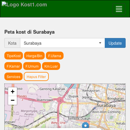
Peta kost di Surabaya
Kota
Surabaya
Update
TipeKost
Harga/Bln
F.Utama
F.Kamar
F.Umum
Km.Luar
Services
Hapus Filter
+
−