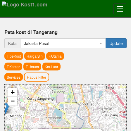
Peta kost di Tangerang
Kota
Jakarta Pusat
Update
TipeKost
Harga/Bln
F.Utama
F.Kamar
F.Umum
Km.Luar
Services
Hapus Filter
+
−