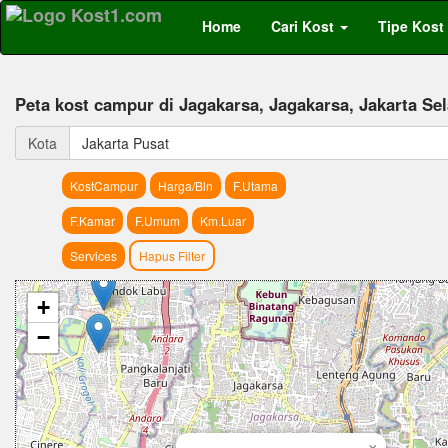
Home
Cari Kost
Tipe Kost
Peta kost campur di Jagakarsa, Jagakarsa, Jakarta Se
Kota
Jakarta Pusat
KostCampur
Harga/Bln
F.Utama
F.Kamar
F.Umum
Km.Luar
Services
Hapus Filter
+
−