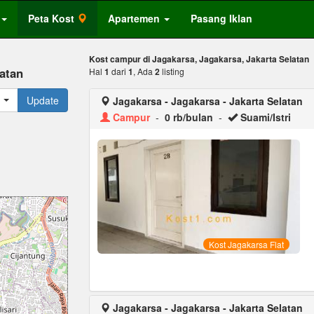
Peta Kost
Apartemen
Pasang Iklan
Kost campur di Jagakarsa, Jagakarsa, Jakarta Selatan
latan
Hal
1
dari
1
, Ada
2
listing
Update
Jagakarsa - Jagakarsa - Jakarta Selatan
Campur
-
0 rb/bulan
-
Suami/Istri
Kost Jagakarsa Flat
Jagakarsa - Jagakarsa - Jakarta Selatan