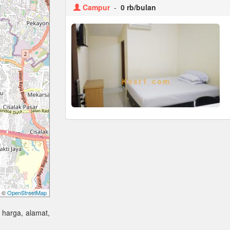
Campur
-
0 rb/bulan
©
OpenStreetMap
 harga, alamat,