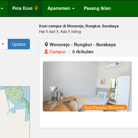
Peta Kost
Apartemen
Pasang Iklan
Kost campur di Wonorejo, Rungkut, Surabaya
Hal
1
dari
1
, Ada
1
listing
Update
Wonorejo - Rungkut - Surabaya
Campur
-
0 rb/bulan
Kost Parkstay Wonorejo