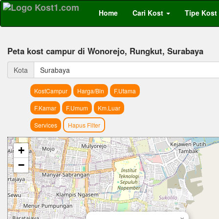
Home
Cari Kost
Tipe Kost
Peta kost campur di Wonorejo, Rungkut, Surabaya
Kota
Surabaya
KostCampur
Harga/Bln
F.Utama
F.Kamar
F.Umum
Km.Luar
Services
Hapus Filter
+
−