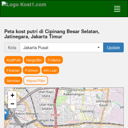
Peta kost putri di Cipinang Besar Selatan,
Jatinegara, Jakarta Timur
Kota
Jakarta Pusat
Update
KostPutri
Harga/Bln
F.Utama
F.Kamar
F.Umum
Km.Luar
Services
Hapus Filter
+
−