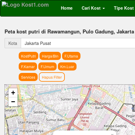
Home
Cari Kost
Tipe Kost
Peta kost putri di Rawamangun, Pulo Gadung, Jakarta
Kota
Jakarta Pusat
KostPutri
Harga/Bln
F.Utama
F.Kamar
F.Umum
Km.Luar
Services
Hapus Filter
+
−