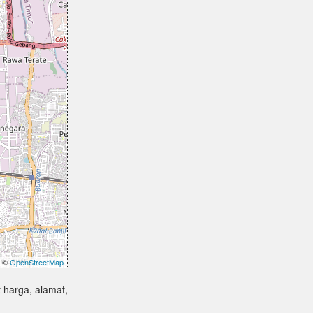
©
OpenStreetMap
 harga, alamat,