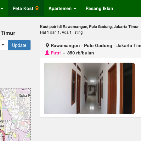
Peta Kost
Apartemen
Pasang Iklan
Kost putri di Rawamangun, Pulo Gadung, Jakarta Timur
 Timur
Hal
1
dari
1
, Ada
1
listing
Update
Rawamangun - Pulo Gadung - Jakarta Tim
Putri
-
850 rb/bulan