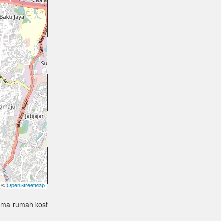
©
OpenStreetMap
nama rumah kost