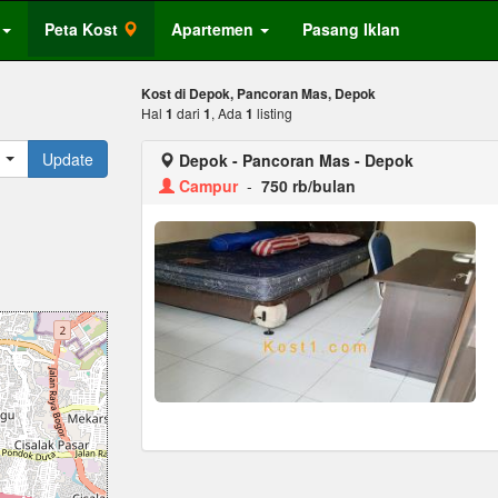
Peta Kost
Apartemen
Pasang Iklan
Kost di Depok, Pancoran Mas, Depok
Hal
1
dari
1
, Ada
1
listing
Update
Depok - Pancoran Mas - Depok
Campur
-
750 rb/bulan