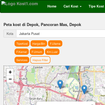
Home
Cari Kost
Tipe Kost
Peta kost di Depok, Pancoran Mas, Depok
Kota
Jakarta Pusat
TipeKost
Harga/Bln
F.Utama
F.Kamar
F.Umum
Km.Luar
Services
Hapus Filter
+
−