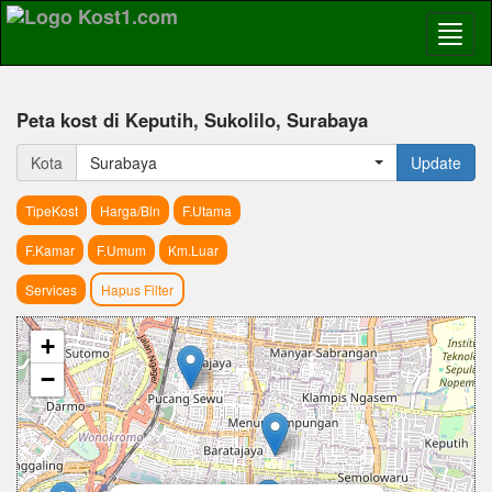
Peta kost di Keputih, Sukolilo, Surabaya
Kota
Surabaya
Update
TipeKost
Harga/Bln
F.Utama
F.Kamar
F.Umum
Km.Luar
Services
Hapus Filter
+
−