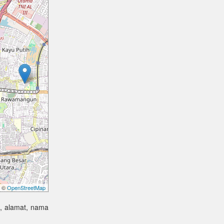
©
OpenStreetMap
a, alamat, nama