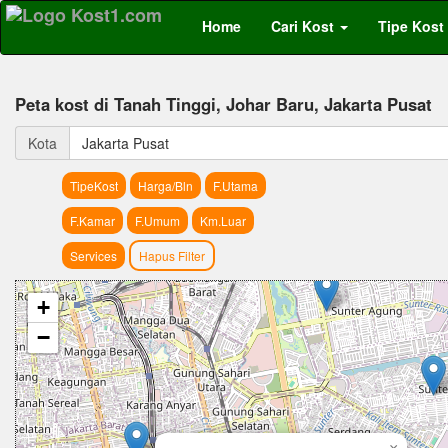
Home
Cari Kost
Tipe Kost
Peta kost di Tanah Tinggi, Johar Baru, Jakarta Pusat
Kota
Jakarta Pusat
TipeKost
Harga/Bln
F.Utama
F.Kamar
F.Umum
Km.Luar
Services
Hapus Filter
+
−