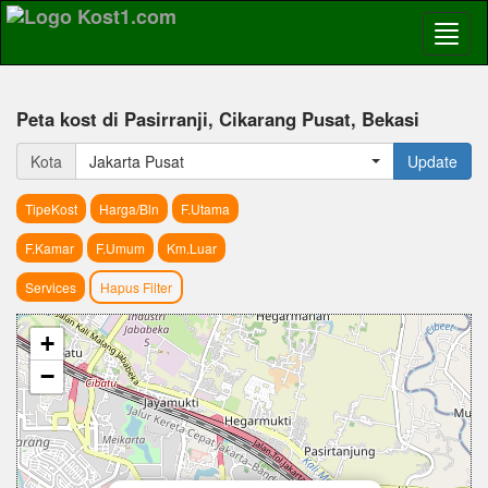
Peta kost di Pasirranji, Cikarang Pusat, Bekasi
Kota
Jakarta Pusat
Update
TipeKost
Harga/Bln
F.Utama
F.Kamar
F.Umum
Km.Luar
Services
Hapus Filter
+
−