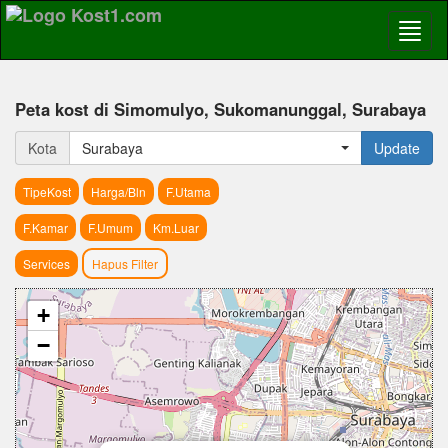
Peta kost di Simomulyo, Sukomanunggal, Surabaya
Kota
Surabaya
Update
TipeKost
Harga/Bln
F.Utama
F.Kamar
F.Umum
Km.Luar
Services
Hapus Filter
+
−