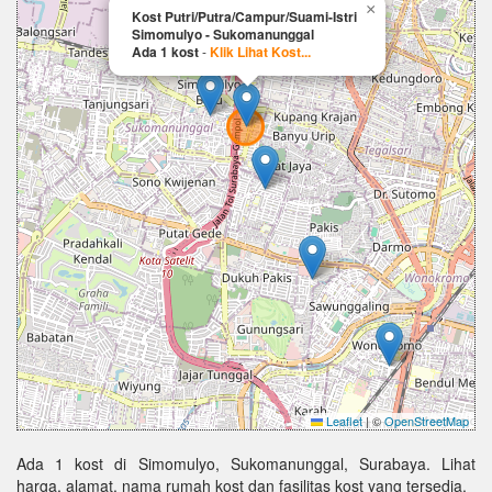
×
Kost Putri/Putra/Campur/Suami-Istri
Simomulyo - Sukomanunggal
Ada 1 kost
-
Klik Lihat Kost...
Leaflet
|
©
OpenStreetMap
Ada 1 kost di Simomulyo, Sukomanunggal, Surabaya. Lihat
harga, alamat, nama rumah kost dan fasilitas kost yang tersedia.