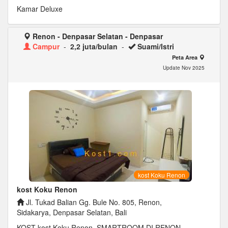
Kamar Deluxe
Renon - Denpasar Selatan - Denpasar
Campur
-
2,2 juta/bulan
-
Suami/Istri
Peta Area
Update Nov 2025
kost Koku Renon
kost Koku Renon
Jl. Tukad Balian Gg. Bule No. 805, Renon,
Sidakarya, Denpasar Selatan, Bali
KOST kost Koku Renon, SMARTROOM DI RENON