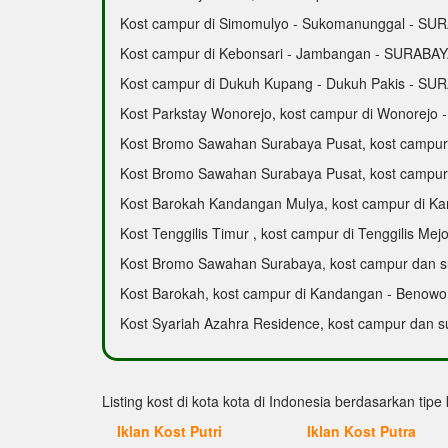
Kost campur di Simomulyo - Sukomanunggal - SURA
Kost campur di Kebonsari - Jambangan - SURABAYA,
Kost campur di Dukuh Kupang - Dukuh Pakis - SURA
Kost Parkstay Wonorejo, kost campur di Wonorejo 
Kost Bromo Sawahan Surabaya Pusat, kost campur d
Kost Bromo Sawahan Surabaya Pusat, kost campur d
Kost Barokah Kandangan Mulya, kost campur di Ka
Kost Tenggilis Timur , kost campur di Tenggilis Me
Kost Bromo Sawahan Surabaya, kost campur dan sua
Kost Barokah, kost campur di Kandangan - Benowo 
Kost Syariah Azahra Residence, kost campur dan su
Listing kost di kota kota di Indonesia berdasarkan tipe 
Iklan Kost Putri
Iklan Kost Putra