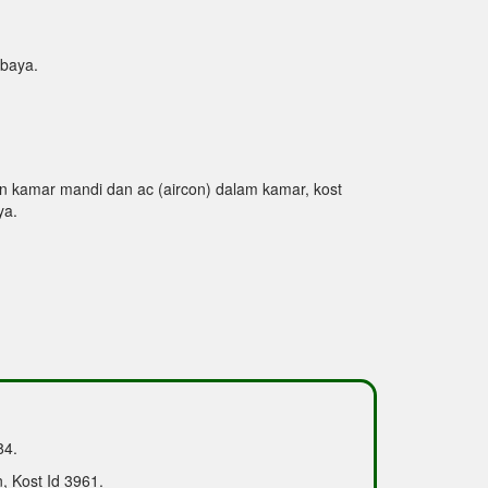
abaya.
an kamar mandi dan ac (aircon) dalam kamar, kost
ya.
84.
, Kost Id 3961.