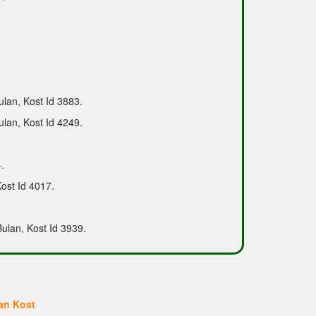
lan, Kost Id 3883.
lan, Kost Id 4249.
.
ost Id 4017.
ulan, Kost Id 3939.
lan Kost