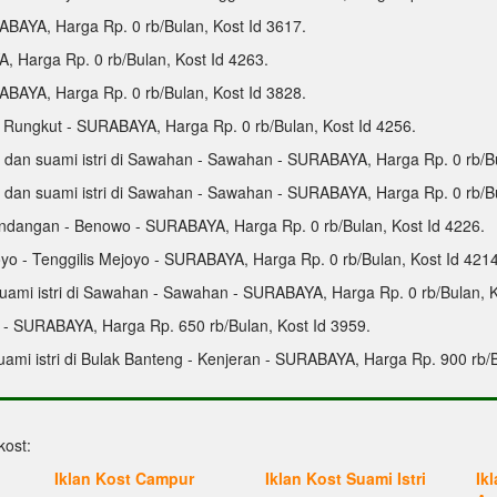
BAYA, Harga Rp. 0 rb/Bulan, Kost Id 3617.
 Harga Rp. 0 rb/Bulan, Kost Id 4263.
BAYA, Harga Rp. 0 rb/Bulan, Kost Id 3828.
- Rungkut - SURABAYA, Harga Rp. 0 rb/Bulan, Kost Id 4256.
an suami istri di Sawahan - Sawahan - SURABAYA, Harga Rp. 0 rb/Bu
an suami istri di Sawahan - Sawahan - SURABAYA, Harga Rp. 0 rb/Bu
ndangan - Benowo - SURABAYA, Harga Rp. 0 rb/Bulan, Kost Id 4226.
joyo - Tenggilis Mejoyo - SURABAYA, Harga Rp. 0 rb/Bulan, Kost Id 4214
mi istri di Sawahan - Sawahan - SURABAYA, Harga Rp. 0 rb/Bulan, K
- SURABAYA, Harga Rp. 650 rb/Bulan, Kost Id 3959.
ami istri di Bulak Banteng - Kenjeran - SURABAYA, Harga Rp. 900 rb/B
kost:
Iklan Kost Campur
Iklan Kost Suami Istri
Ik