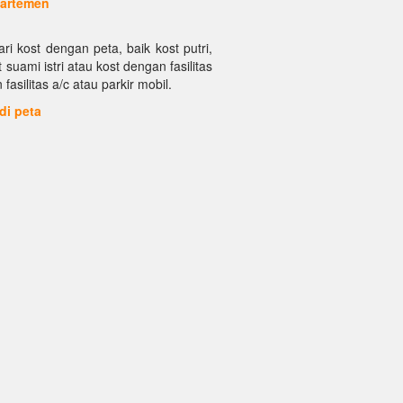
artemen
ri kost dengan peta, baik kost putri,
 suami istri atau kost dengan fasilitas
asilitas a/c atau parkir mobil.
 di peta