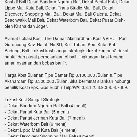
Kost di Bali Dekat Bandara Ngurah Rai, Dekat Pantai Kuta, Dekat
Lippo Mall Kuta Bali, Dekat Trans Studio Mall Bali, Dekat
Discovery Shopping Mall Bali, Dekat Mall Bali Galeria, Dekat
Beachwakk Mall Bali, Dekat Waterbom Bali, Dekat Pusat Oleh-
oleh Krisna dan Joger.
Alamat Lokasi Kost: The Damar Akshardham Kost VVIP Jl. Puri
Gerenceng Kav. Natah No.8D, Kel. Tuban, Kec. Kuta, Kab.
Badung, Bali. Lokasi kost sangat strategis dekat kemana2 dekat
pantai dan pusat perbelanjaan di bali, lingkungan kost tenang
aman nyaman dan bebas banjir.
Harga Kost Bulanan Tipe Damar Rp.3.100.000 /Bulan & Tipe
Akshardam Rp.3.300.000 /Bulan. Jika berminat silahkan hubungi
pemilik Kost (Bpk. Gus Budhi) Telp/WA: 0.8.1.2. 3.9.3.8. 6.7.8.9.
Lokasi Kost Sangat Strategis:
- Dekat Bandara Ngurah Rai Bali (4 menit)
- Dekat Pantai Kuta Bali (5 menit)
- Dekat Pantai Jerman Kuta Bali (7 menit)
- Dekat Waterbom Bali (6 menit)
- Dekat Lippo Mall Kuta Bali (4 menit)
- Dekat Discovery Shopping Mall Bali (6 menit)