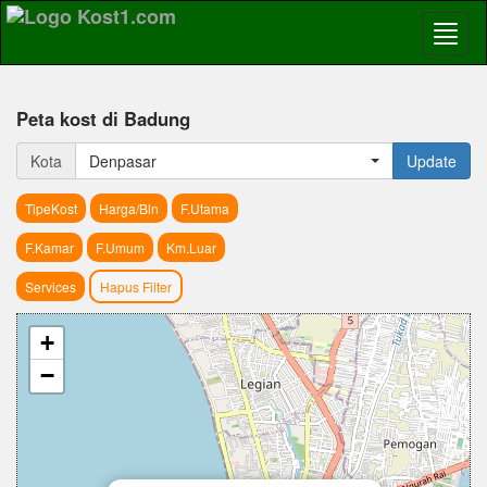
Peta kost di Badung
Kota
Denpasar
Update
TipeKost
Harga/Bln
F.Utama
F.Kamar
F.Umum
Km.Luar
Services
Hapus Filter
+
−