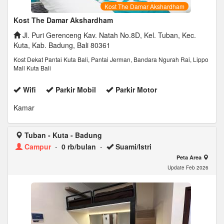
Kost The Damar Akshardham
Kost The Damar Akshardham
Jl. Puri Gerenceng Kav. Natah No.8D, Kel. Tuban, Kec.
Kuta, Kab. Badung, Bali 80361
Kost Dekat Pantai Kuta Bali, Pantai Jerman, Bandara Ngurah Rai, Lippo
Mall Kuta Bali
Wifi
Parkir Mobil
Parkir Motor
Kamar
Tuban - Kuta - Badung
Campur
-
0 rb/bulan
-
Suami/Istri
Peta Area
Update Feb 2026