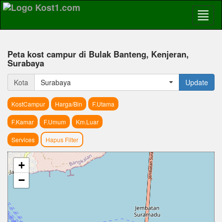
Peta kost campur di Bulak Banteng, Kenjeran,
Surabaya
Kota
Surabaya
Update
KostCampur
Harga/Bln
F.Utama
F.Kamar
F.Umum
Km.Luar
Services
Hapus Filter
+
−