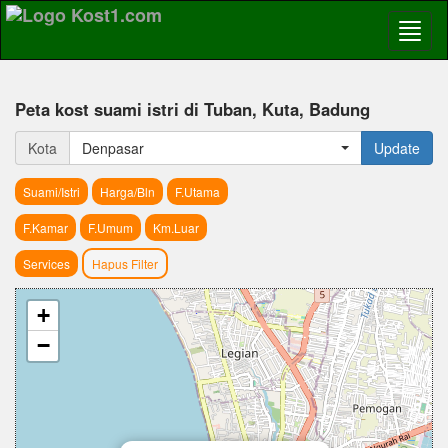
Peta kost suami istri di Tuban, Kuta, Badung
Kota
Denpasar
Update
Suami/Istri
Harga/Bln
F.Utama
F.Kamar
F.Umum
Km.Luar
Services
Hapus Filter
+
−