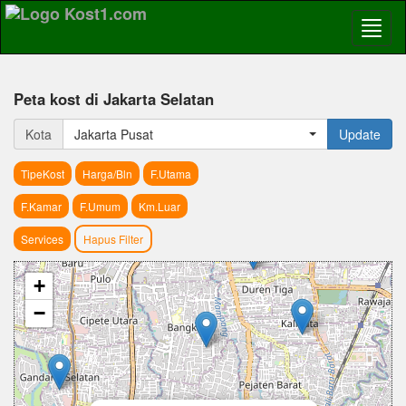
Peta kost di Jakarta Selatan
Kota
Jakarta Pusat
Update
TipeKost
Harga/Bln
F.Utama
F.Kamar
F.Umum
Km.Luar
Services
Hapus Filter
+
−